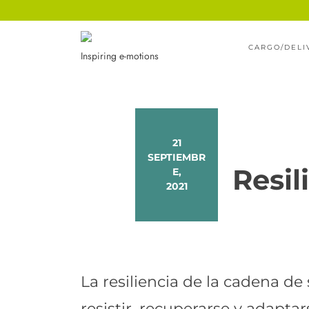
Ir
al
CARGO/DELI
contenido
Inspiring e-motions
21
SEPTIEMBR
Resil
E,
2021
La resiliencia de la cadena de
resistir, recuperarse y adapt