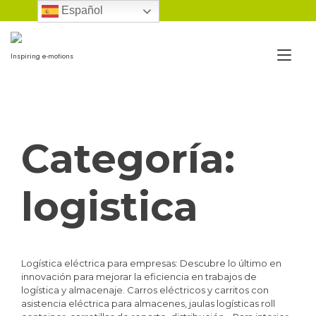
Ir
Español
al
contenido
Alt
Inspiring e-motions
nav
Categoría:
logistica
Logística eléctrica para empresas: Descubre lo último en
innovación para mejorar la eficiencia en trabajos de
logística y almacenaje. Carros eléctricos y carritos con
asistencia eléctrica para almacenes, jaulas logísticas roll