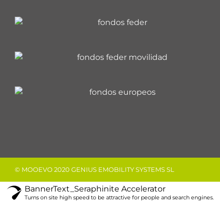
© MOOEVO 2020 GENIUS EMOBILITY SYSTEMS SL
BannerText_Seraphinite Accelerator
Turns on site high speed to be attractive for people and search engines.