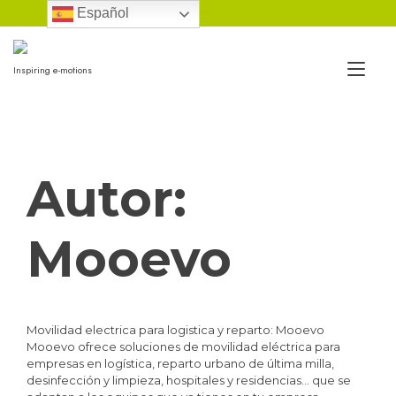
Ir
Español
al
contenido
Alt
Inspiring e-motions
nav
Autor:
Mooevo
Movilidad electrica para logistica y reparto: Mooevo
Mooevo ofrece soluciones de movilidad eléctrica para
empresas en logística, reparto urbano de última milla,
desinfección y limpieza, hospitales y residencias… que se