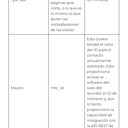
páginas que
visita, o lo que es
lo mismo lo que
duran las
visitas/sesiones
de las visitas.
Esta cookie
tendrá el valor
del ID para el
contacto
actualmente
rastreado. Esto
proporciona
acceso al
software del
Mautic
mtc_id
lado del
Per
servidor al ID de
contacto y, por
lo tanto,
proporciona la
capacidad de
integración con
la API REST de