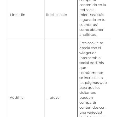
contenido en la
red social
Linkedin
lidc bcookie
mientras estás
Per
logueado en tu
cuenta, así
como obtener
analíticas.
Esta cookie se
asocia con el
widget de
intercambio
social AddThis
que
comúnmente
se incrusta en
las páginas web
para que los
visitantes
Addthis
__atuvc
puedan
2 a
compartir
contenidos con
una variedad