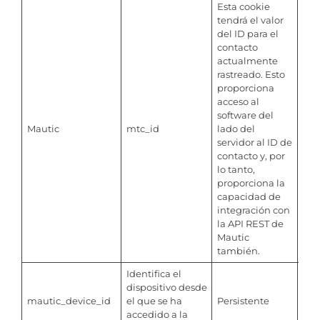
Esta cookie
tendrá el valor
del ID para el
contacto
actualmente
rastreado. Esto
proporciona
acceso al
software del
Mautic
mtc_id
lado del
Per
servidor al ID de
contacto y, por
lo tanto,
proporciona la
capacidad de
integración con
la API REST de
Mautic
también.
Identifica el
dispositivo desde
mautic_device_id
el que se ha
Persistente
accedido a la