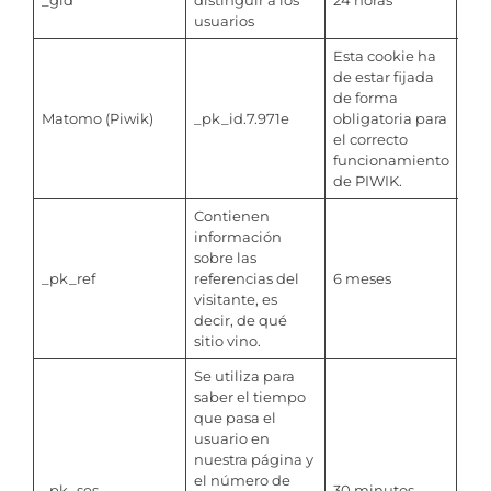
usuarios
Esta cookie ha
de estar fijada
de forma
Matomo (Piwik)
_pk_id.7.971e
obligatoria para
12 
el correcto
funcionamiento
de PIWIK.
Contienen
información
sobre las
_pk_ref
referencias del
6 meses
visitante, es
decir, de qué
sitio vino.
Se utiliza para
saber el tiempo
que pasa el
usuario en
nuestra página y
el número de
_pk_ses
30 minutos