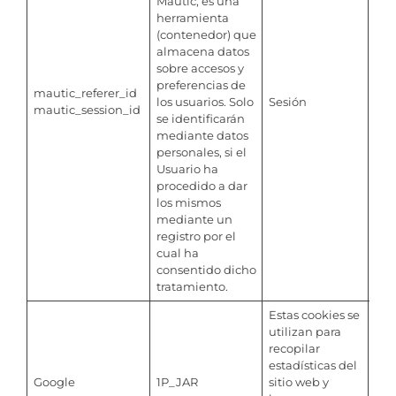
Mautic, es una
herramienta
(contenedor) que
almacena datos
sobre accesos y
preferencias de
mautic_referer_id
los usuarios. Solo
Sesión
mautic_session_id
se identificarán
mediante datos
personales, si el
Usuario ha
procedido a dar
los mismos
mediante un
registro por el
cual ha
consentido dicho
tratamiento.
Estas cookies se
utilizan para
recopilar
estadísticas del
Google
1P_JAR
sitio web y
Per