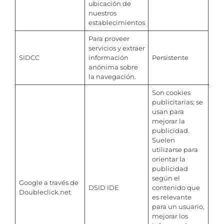
ubicación de
nuestros
establecimientos
Para proveer
servicios y extraer
SIDCC
información
Persistente
anónima sobre
la navegación.
Son cookies
publicitarias; se
usan para
mejorar la
publicidad.
Suelen
utilizarse para
orientar la
publicidad
según el
IDE
Google a través de
DSID IDE
contenido que
mes
Doubleclick.net
es relevante
– 10
para un usuario,
mejorar los