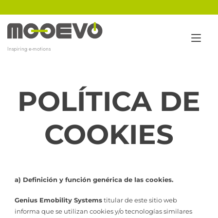
Ir
al
contenido
Alt
Inspiring e-motions
nav
POLÍTICA DE
COOKIES
a) Definición y función genérica de las cookies.
Genius Emobility Systems
titular de este sitio web
informa que se utilizan cookies y/o tecnologías similares