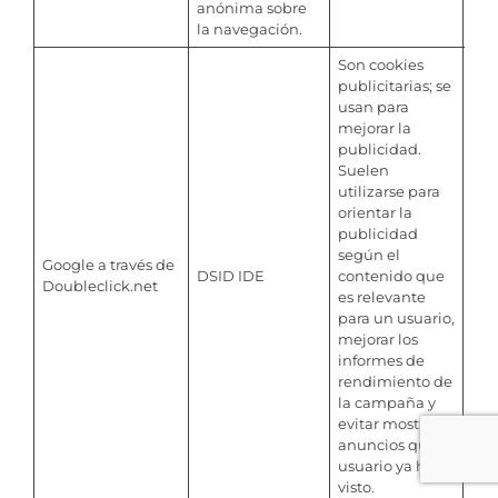
anónima sobre
la navegación.
Son cookies
publicitarias; se
usan para
mejorar la
publicidad.
Suelen
utilizarse para
orientar la
publicidad
según el
IDE
Google a través de
DSID IDE
contenido que
mes
Doubleclick.net
es relevante
– 10
para un usuario,
mejorar los
informes de
rendimiento de
la campaña y
evitar mostrar
anuncios que el
usuario ya haya
visto.