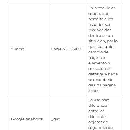
Es la cookie de
sesión, que
permite a los
usuarios ser
reconocidos
dentro de un
sitio web, por lo
que cualquier
Yunbit
CWNWSESSION
Ses
cambio de
página o
elemento o
selección de
datos que haga,
se recordarán
de una página
a otra.
Se usa para
diferenciar
entre los
diferentes
Google Analytics
_gat
10 
objetos de
seguimiento