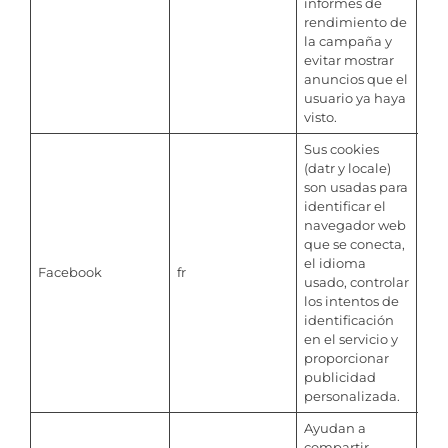
informes de
rendimiento de
la campaña y
evitar mostrar
anuncios que el
usuario ya haya
visto.
Sus cookies
(datr y locale)
son usadas para
identificar el
navegador web
que se conecta,
el idioma
Facebook
fr
Per
usado, controlar
los intentos de
identificación
en el servicio y
proporcionar
publicidad
personalizada.
Ayudan a
compartir