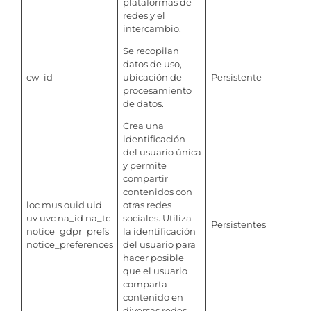
plataformas de
redes y el
intercambio.
Se recopilan
datos de uso,
cw_id
ubicación de
Persistente
procesamiento
de datos.
Crea una
identificación
del usuario única
y permite
compartir
contenidos con
loc mus ouid uid
otras redes
uv uvc na_id na_tc
sociales. Utiliza
Persistentes
notice_gdpr_prefs
la identificación
notice_preferences
del usuario para
hacer posible
que el usuario
comparta
contenido en
diversas redes