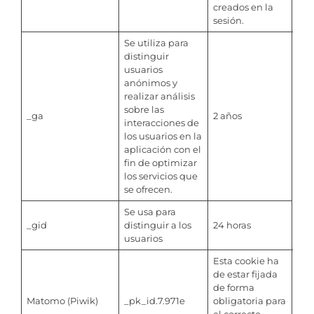
creados en la
sesión.
Se utiliza para
distinguir
usuarios
anónimos y
realizar análisis
sobre las
_ga
2 años
interacciones de
los usuarios en la
aplicación con el
fin de optimizar
los servicios que
se ofrecen.
Se usa para
_gid
distinguir a los
24 horas
usuarios
Esta cookie ha
de estar fijada
de forma
Matomo (Piwik)
_pk_id.7.971e
obligatoria para
12 