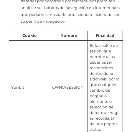
tratadas por nosotros o por terceros, nos permiten
analizar sus hábitos de navegación en Internet para
que podamos mostrarle publicidad relacionada con
su perfil de navegación.
Cookie
Nombre
Finalidad
Du
Es la cookie de
sesión, que
permite a los
usuarios ser
reconocidos
dentro de un
sitio web, por lo
que cualquier
Yunbit
CWNWSESSION
Ses
cambio de
página o
elemento o
selección de
datos que haga,
se recordarán
de una página
a otra.