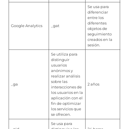
Se usa para
diferenciar
entre los
diferentes
Google Analytics
_gat
10 
objetos de
seguimiento
creados en la
sesión.
Se utiliza para
distinguir
usuarios
anónimos y
realizar análisis
sobre las
_ga
2 años
interacciones de
los usuarios en la
aplicación con el
fin de optimizar
los servicios que
se ofrecen.
Se usa para
_gid
distinguir a los
24 horas