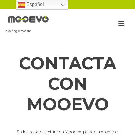
Ir
Español
al
contenido
Alt
Inspiring e-motions
nav
CONTACTA
CON
MOOEVO
Si deseas contactar con Mooevo, puedes rellenar el