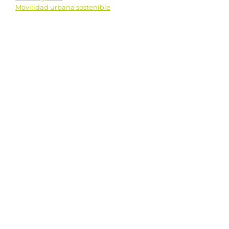
Navegación
Movilidad urbana sostenible
de
entradas