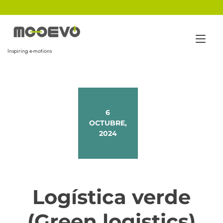
Ir
al
contenido
Alt
Inspiring e-motions
nav
6
OCTUBRE,
2024
Logística verde
(Green logistics)