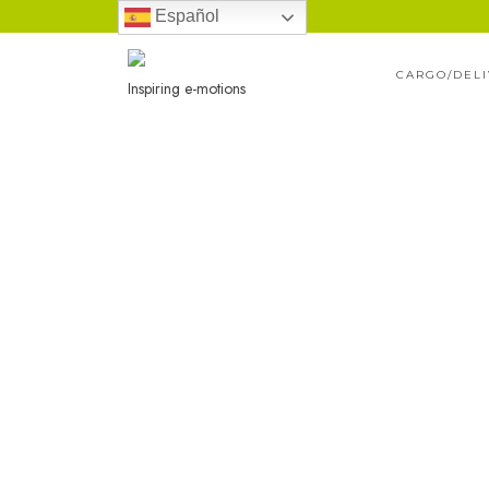
Ir
Español
al
CARGO/DEL
contenido
Inspiring e-motions