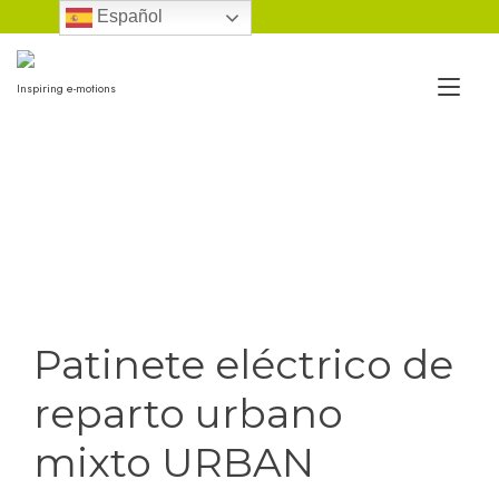
Ir
Español
al
contenido
Alt
Inspiring e-motions
nav
Patinete eléctrico de
reparto urbano
mixto URBAN