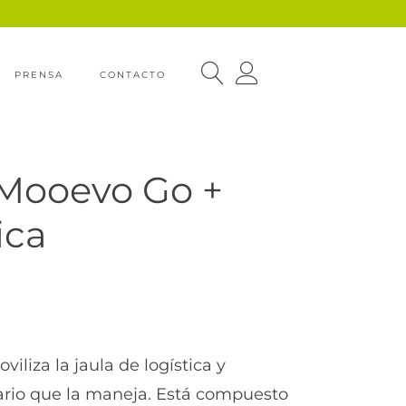
PRENSA
CONTACTO
 Mooevo Go +
ica
viliza la jaula de logística y
erario que la maneja. Está compuesto