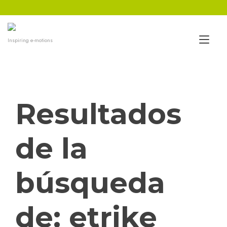
Ir
al
contenido
Alt
Inspiring e-motions
nav
Resultados
de la
búsqueda
de:
etrike