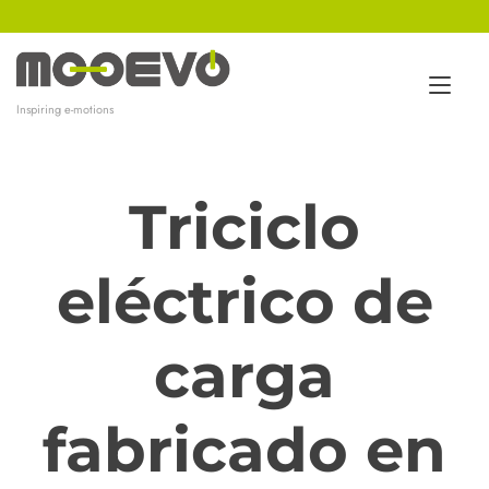
Ir
al
contenido
Alt
Inspiring e-motions
nav
Triciclo
eléctrico de
carga
fabricado en