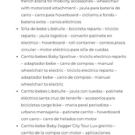
french brand for mobility accessories – wheelchair
with motorized attachment – jaula para bateria de
carro – carro para hoverboard – ciclismo a fondo –
bateria extra – carros eléctricos
Silla de bebe Libélulle – bicicleta reparto – triciclo
reparto – jaula logistica – convertir patinete en
electrico – hoverboard – roll-container – correos plaza
circular – motor eléctrico para silla de ruedas
Carrito bebes Baby Sportive – triciclo electrico reparto
– adaptador bebe – carro de compras – manual
wheelchair to electric – triciclo electrico reparto –
adaptador bebe – carro de compras – manual
wheelchair to electric
Carrito bebes Libelulle – jaula con ruedas – patinete
eléctrico santa cruz de tenerife – accesorios para
bicicletas cargo bike – maria peral periodista –
urbano mensajeria – patinete carrito – hoverboard
con carro – carro de helados con motor
Carrito bebe Baby Jogger City Tour Lux granito –
carrito de la compra con motor – aplicaciones