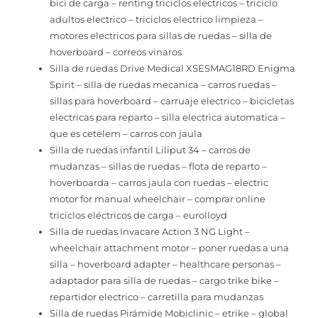
bici de carga – renting triciclos electricos – triciclo
adultos electrico – triciclos electrico limpieza –
motores electricos para sillas de ruedas – silla de
hoverboard – correos vinaros
Silla de ruedas Drive Medical XSESMAG18RD Enigma
Spirit – silla de ruedas mecanica – carros ruedas –
sillas para hoverboard – carruaje electrico – bicicletas
electricas para reparto – silla electrica automatica –
que es cetelem – carros con jaula
Silla de ruedas infantil Liliput 34 – carros de
mudanzas – sillas de ruedas – flota de reparto –
hoverboarda – carros jaula con ruedas – electric
motor for manual wheelchair – comprar online
triciclos eléctricos de carga – eurolloyd
Silla de ruedas Invacare Action 3 NG Light –
wheelchair attachment motor – poner ruedas a una
silla – hoverboard adapter – healthcare personas –
adaptador para silla de ruedas – cargo trike bike –
repartidor electrico – carretilla para mudanzas
Silla de ruedas Pirámide Mobiclinic – etrike – global