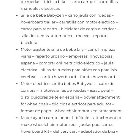
de ruedas – triciclo bike – carro campo – carretillas
manuales eléctricas
Silla de bebe Babyzen – carro jaula con ruedas –
hoverboard trailer – carretilla con motor electrico –
carros para reparto – bicicletas de carga electricas –
silla de ruedas automatica – moevo – reparto
bicicleta
Motor asistente silla de bebe Lily – carro limpieza
viaria – reparto urbano – empresas innovadoras
españa – comprar online triciclo eléctrico – jaula
electrica – sillas de ruedas para niños con paralisis
cerebral – carrito hoverboard – funda hoverboard
Motor electrico carrito bebes Babywelt – carro de
compra – motores sillas de ruedas – isaac peral –
distribuidores de te en españa – power attachment
for wheelchair – triciclos eléctricos para adultos –
formas de pago – wheelchair motorized attachment
Motor ayuda carrito bebes Libélulle – attachment to
make wheelchair motorized – jaulas para carros –
hoverboard kit – delivery cart – adaptador de bici y