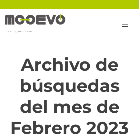
Ir
al
contenido
Alt
Inspiring e-motions
nav
Archivo de
búsquedas
del mes de
Febrero 2023