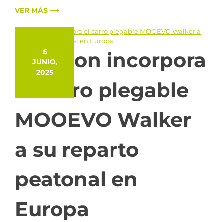
VER MÁS ⟶
6
Amazon incorpora
JUNIO,
2025
el carro plegable
MOOEVO Walker
a su reparto
peatonal en
Europa