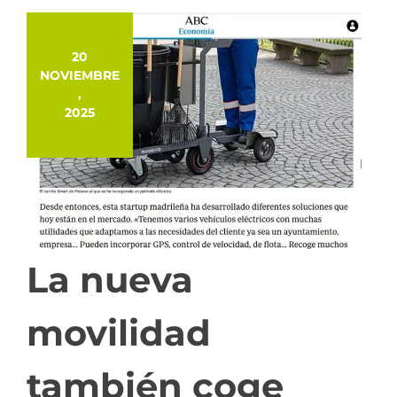
20
NOVIEMBRE
,
2025
La nueva
movilidad
también coge