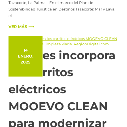
Tazacorte, La Palma – En el marco del Plan de
Sostenibilidad Turística en Destinos Tazacorte: Mar y Lava,
el
VER MÁS ⟶
14
Cáceres incorpora
ENERO,
2025
los carritos
eléctricos
MOOEVO CLEAN
para modernizar