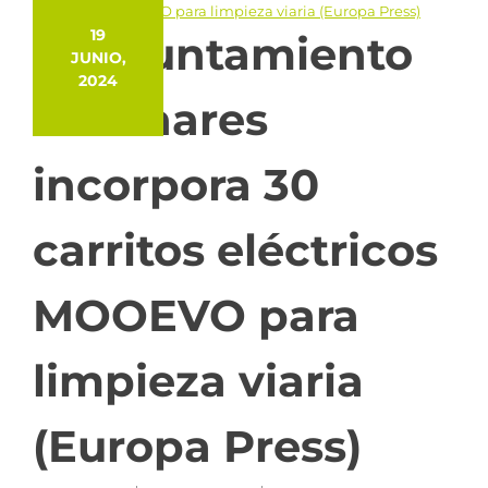
19
El Ayuntamiento
JUNIO,
2024
de Linares
incorpora 30
carritos eléctricos
MOOEVO para
limpieza viaria
(Europa Press)