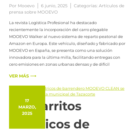
Por
Mooevo
6 junio, 2025
Categorías:
Artículos de
prensa sobre MOOEVO
La revista Logística Profesional ha destacado
recientemente la incorporación del carro plegable
MOOEVO Walker al nuevo sistema de reparto peatonal de
Amazon en Europa. Este vehículo, diseñado y fabricado por
MOOEVO en España, se presenta como una solución
innovadora para la última milla, facilitando entregas con
cero emisiones en zonas urbanas densas y de difícil
VER MÁS ⟶
17
Los carritos
MARZO,
2025
eléctricos de