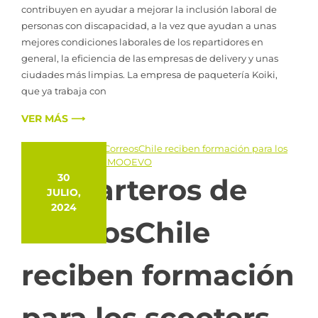
contribuyen en ayudar a mejorar la inclusión laboral de
personas con discapacidad, a la vez que ayudan a unas
mejores condiciones laborales de los repartidores en
general, la eficiencia de las empresas de delivery y unas
ciudades más limpias. La empresa de paquetería Koiki,
que ya trabaja con
VER MÁS ⟶
30
Los carteros de
JULIO,
2024
CorreosChile
reciben formación
para los scooters