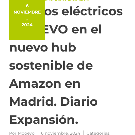
6
Carritos eléctricos
NOVIEMBRE
,
MOOEVO en el
2024
nuevo hub
sostenible de
Amazon en
Madrid. Diario
Expansión.
Por
Mooevo
6 noviembre, 2024
Categorías: