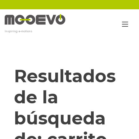
Ir
al
contenido
Alt
Inspiring e-motions
nav
Resultados
de la
búsqueda