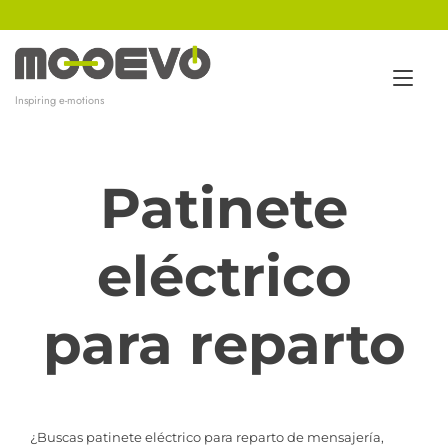
Ir
al
contenido
Alt
Inspiring e-motions
nav
Patinete
eléctrico
para reparto
¿Buscas patinete eléctrico para reparto de mensajería,