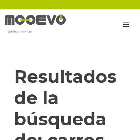
Ir
al
contenido
Alt
Inspiring e-motions
nav
Resultados
de la
búsqueda