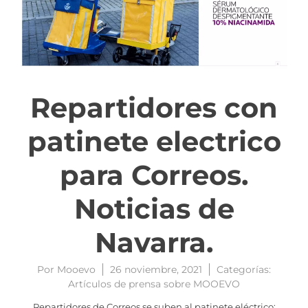
Repartidores con
patinete electrico
para Correos.
Noticias de
Navarra.
Por
Mooevo
26 noviembre, 2021
Categorías:
Artículos de prensa sobre MOOEVO
Repartidores de Correos se suben al patinete eléctrico: