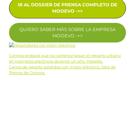
IR AL DOSSIER DE PRENSA COMPLETO DE
MOOEVO ->>
QUIERO SABER MÁS SOBRE LA EMPRESA
MOOEVO ->>
Correos probará que los carteros hagan el reparto urbano
Navegación
en patinetes eléctricos durante un año. Heraldo.
Carros de reparto asistidos con motor eléctrico. Sala de
de
Prensa de Correos.
entradas