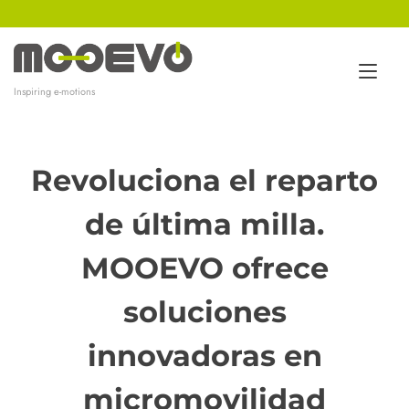
Ir
al
contenido
Alt
Inspiring e-motions
nav
Revoluciona el reparto
de última milla.
MOOEVO
ofrece
soluciones
innovadoras en
micromovilidad