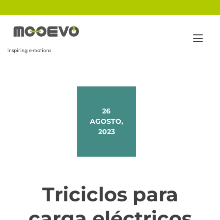
Ir
al
contenido
Alt
Inspiring e-motions
nav
26
AGOSTO,
2023
Triciclos para
carga eléctricos