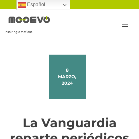
Ir
Español
al
contenido
Alt
Inspiring e-motions
nav
8
MARZO,
2024
La Vanguardia
reparte periódicos