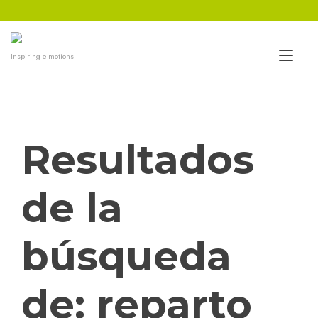
Ir
al
contenido
Alt
Inspiring e-motions
nav
Resultados
de la
búsqueda
de:
reparto