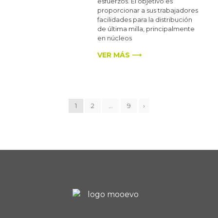
esfuerzos. El objetivo es
proporcionar a sus trabajadores
facilidades para la distribución
de última milla, principalmente
en núcleos
VER MÁS ⟶
1
2
…
9
›