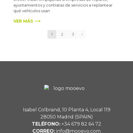
ayuntamientos y contratas de servicios a replantear
qué vehículos usan
VER MÁS ⟶
1
2
3
›
Isabel Colbrand, 10 Planta 4, Local 119
28050 Madrid (SPAIN)
TELÉFONO:
+34 679 82 64 72
CORREO:
info@mooevo.com