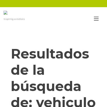
Ir
al
contenido
Alt
Inspiring e-motions
nav
Resultados
de la
búsqueda
de:
vehiculo