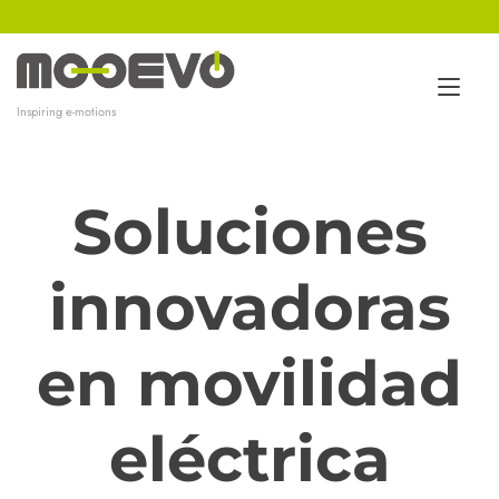
Ir
al
contenido
Alt
Inspiring e-motions
nav
Soluciones
innovadoras
en movilidad
eléctrica