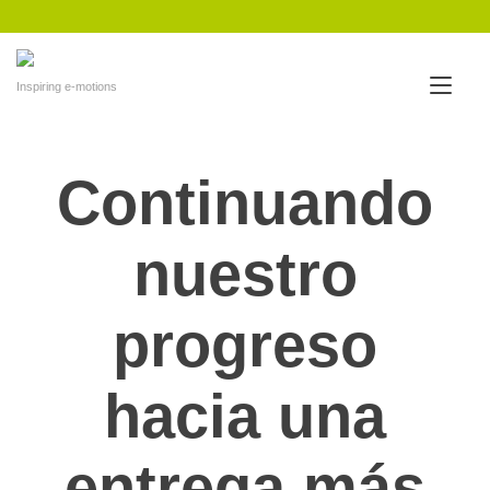
Ir
al
contenido
Alte
Inspiring e-motions
nav
Continuando
nuestro
progreso
hacia una
entrega más