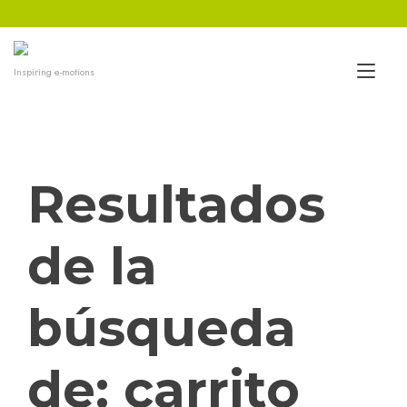
Ir
al
contenido
Alt
Inspiring e-motions
nav
Resultados
de la
búsqueda
de:
carrito