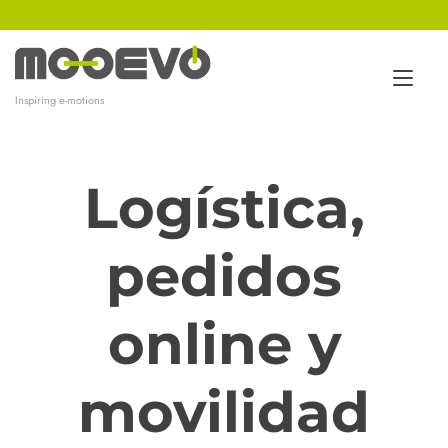
Ir
al
contenido
Alt
Inspiring e-motions
nav
Logística,
pedidos
online y
movilidad