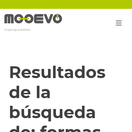
Ir
al
contenido
Alt
Inspiring e-motions
nav
Resultados
de la
búsqueda