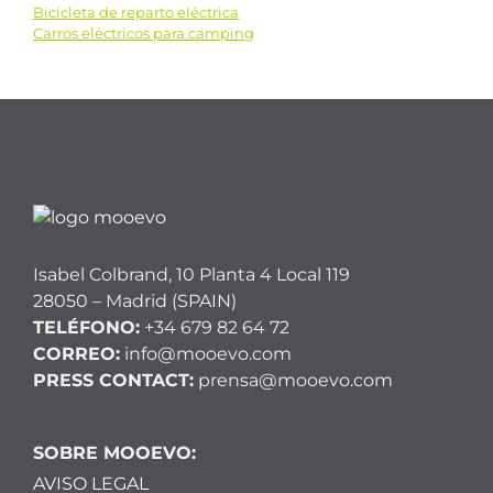
Bicicleta de reparto eléctrica
Navegación
Carros eléctricos para camping
de
entradas
Isabel Colbrand, 10 Planta 4 Local 119
28050 – Madrid (SPAIN)
TELÉFONO:
+34 679 82 64 72
CORREO:
info@mooevo.com
PRESS CONTACT:
prensa@mooevo.com
SOBRE MOOEVO:
AVISO LEGAL