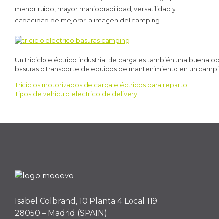
menor ruido, mayor maniobrabilidad, versatilidad y
capacidad de mejorar la imagen del camping.
Un triciclo eléctrico industrial de carga es también una buena 
basuras o transporte de equipos de mantenimiento en un campi
Triciclos motorizados de carga eléctricos para reparto
Navegación
Tipos de vehiculo electrico de delivery
de
entradas
Isabel Colbrand, 10 Planta 4 Local 119
28050 – Madrid (SPAIN)