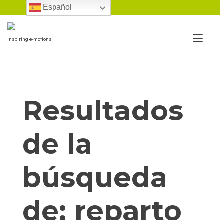
Ir
Español
al
contenido
Alt
Inspiring e-motions
nav
Resultados
de la
búsqueda
de:
reparto