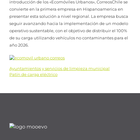
introducción de los «Ecomóviles Urbanos», CorreosChile se
convierte en la primera empresa en Hispanoamerica en
presentar esta solución a nivel regional. La empresa busca
seguir avanzando hacia la implementación de un modelo
operativo sustentable, con el objetivo de distribuir el 100%
de su carga utilizando vehículos no contaminantes para el
año 2026.
Ayuntamientos y servicios de limpieza municipal
Navegación
Patín de carga eléctrico
de
entradas