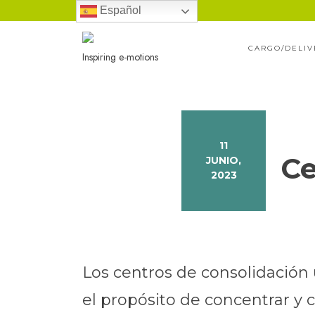
Ir
Español
al
CARGO/DELIV
contenido
Inspiring e-motions
11
Ce
JUNIO,
2023
Los centros de consolidación
el propósito de concentrar y 