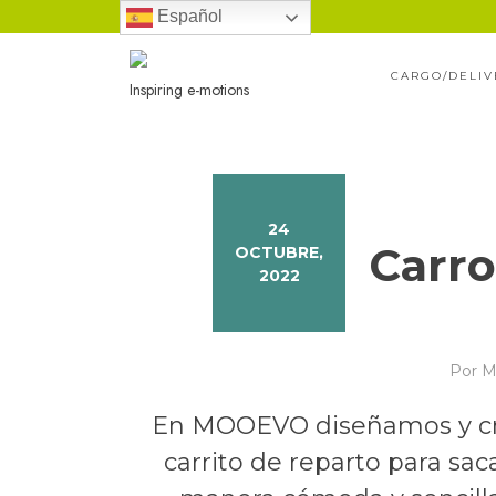
Ir
Español
al
CARGO/DELIV
contenido
Inspiring e-motions
24
Carro
OCTUBRE,
2022
Por
M
En MOOEVO diseñamos y crea
carrito de reparto para sa