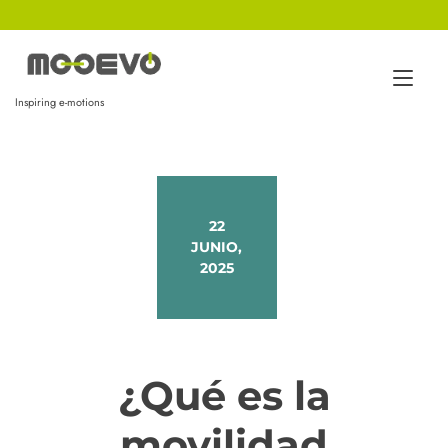
Ir
al
contenido
Alt
Inspiring e-motions
nav
22
JUNIO,
2025
¿Qué es la
movilidad