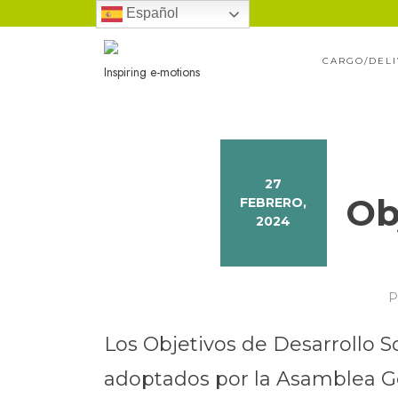
Ir
Español
al
CARGO/DEL
contenido
Inspiring e-motions
27
Ob
FEBRERO,
2024
P
Los Objetivos de Desarrollo S
adoptados por la Asamblea G