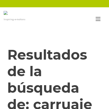
Ir
al
contenido
Alt
Inspiring e-motions
nav
Resultados
de la
búsqueda
de:
carruaje