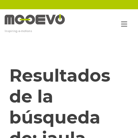
Ir
al
contenido
Alt
Inspiring e-motions
nav
Resultados
de la
búsqueda