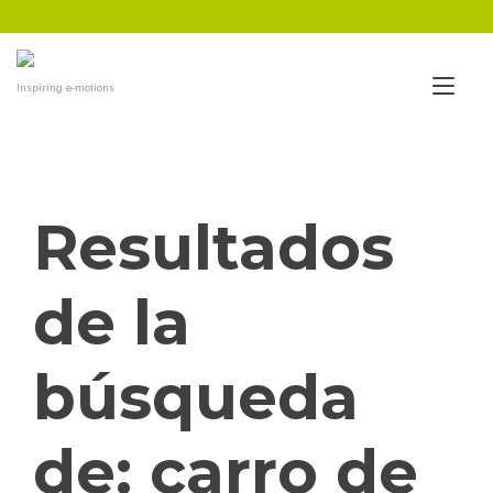
Ir
al
contenido
Alt
Inspiring e-motions
nav
Resultados
de la
búsqueda
de:
carro de