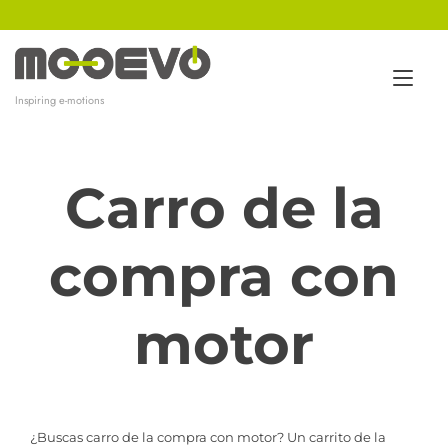
Ir
al
contenido
Alt
Inspiring e-motions
nav
Carro de la
compra con
motor
¿Buscas carro de la compra con motor? Un carrito de la