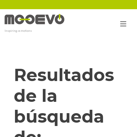
Ir
al
contenido
Alt
Inspiring e-motions
nav
Resultados
de la
búsqueda