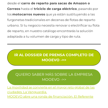
desde el
carro de reparto para sacas de Amazon o
Correos
hasta el
triciclo de carga eléctrico
, pasando por
los
motocarros nuevos
que ya están sustituyendo a las
furgonetas tradicionales en decenas de flotas de reparto
urbano. Si tu negocio necesita renovar o electrificar su flota
de reparto, en nuestro catálogo encontrarás la solución
adaptada a tu volumen de carga y tipo de ruta.
IR AL DOSSIER DE PRENSA COMPLETO DE
MOOEVO ->>
QUIERO SABER MÁS SOBRE LA EMPRESA
MOOEVO ->>
La movilidad se convierte en el mayor reto global de las
Navegación
ciudades. La Vanguardia.
MOOEVO abre una ronda de financiación. El Referente
de