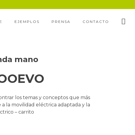
E
EJEMPLOS
PRENSA
CONTACTO
unda mano
 MOOEVO
ntrar los temas y conceptos que más
 a la movilidad eléctrica adaptada y la
trico – carrito