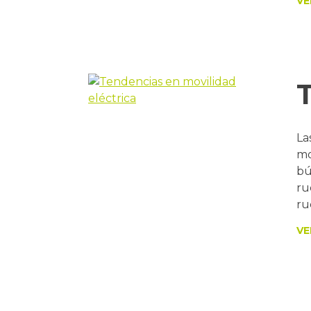
VE
La
mo
bú
ru
ru
VE