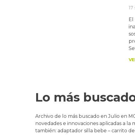
17
El
in
so
pr
Sev
VE
Lo más buscado
Archivo de lo más buscado en Julio en MOO
novedades e innovaciones aplicadas a la m
también: adaptador silla bebe – carrito d