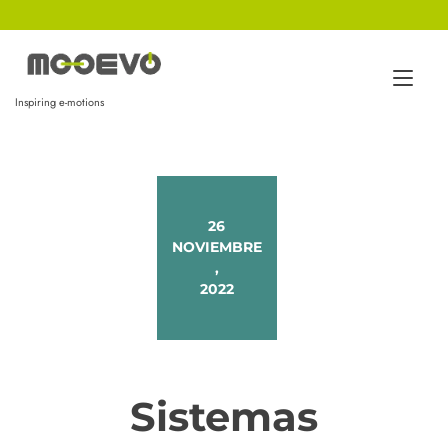
Ir
al
contenido
Alt
Inspiring e-motions
nav
26
NOVIEMBRE
,
2022
Sistemas