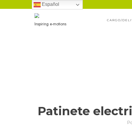
Ir
Español
al
CARGO/DEL
contenido
Inspiring e-motions
Patinete electr
P