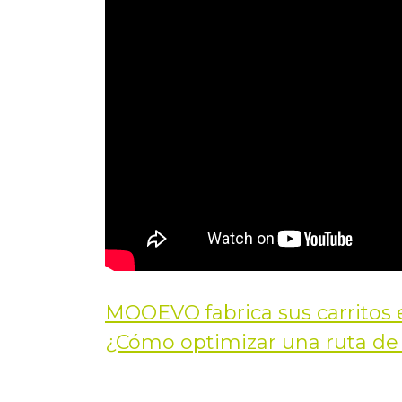
MOOEVO fabrica sus carritos 
Navegación
¿Cómo optimizar una ruta de
de