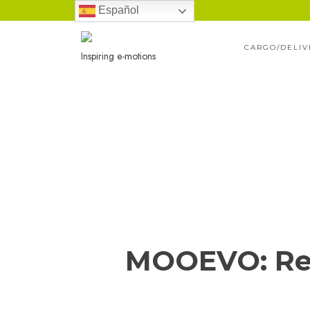
Ir
Español
al
CARGO/DELIV
contenido
Inspiring e-motions
MOOEVO: Ref