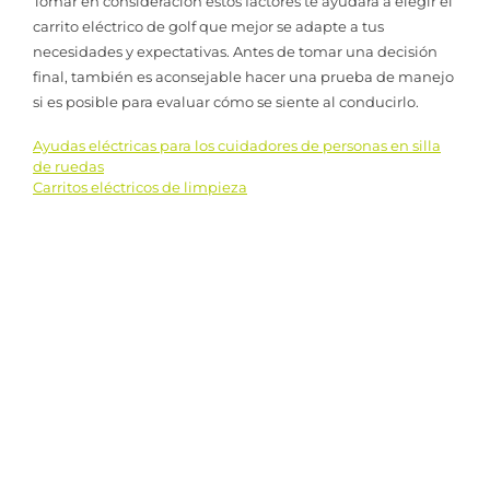
Tomar en consideración estos factores te ayudará a elegir el
carrito eléctrico de golf que mejor se adapte a tus
necesidades y expectativas. Antes de tomar una decisión
final, también es aconsejable hacer una prueba de manejo
si es posible para evaluar cómo se siente al conducirlo.
Ayudas eléctricas para los cuidadores de personas en silla
Navegación
de ruedas
Carritos eléctricos de limpieza
de
entradas