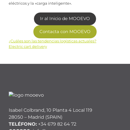
eléctricos y la «carga inteligente».
Ir al Inicio de MOOEVO
Contacta con MOOEVO
¿Cuáles son las tendencias logísticas actuales?
Navegación
Electric cart delivery
de
entradas
Isabel Colbrand, 10 Planta 4 Local 119
28050 – Madrid (SPAIN)
TELÉFONO:
+34 679 82 64 72