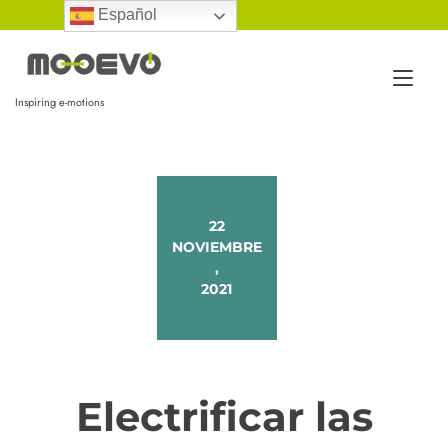
Ir
Español
al
contenido
Alt
Inspiring e-motions
nav
22
NOVIEMBRE
,
2021
Electrificar las