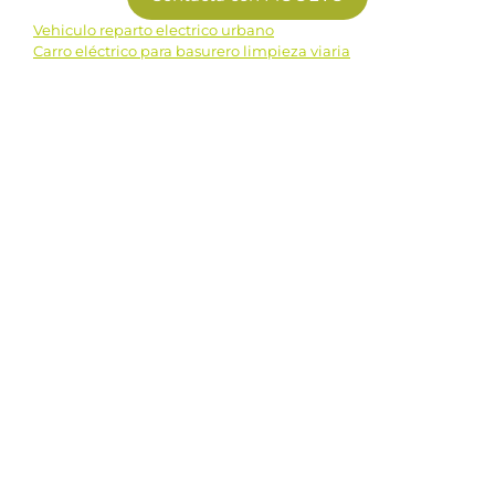
Vehiculo reparto electrico urbano
Navegación
Carro eléctrico para basurero limpieza viaria
de
entradas