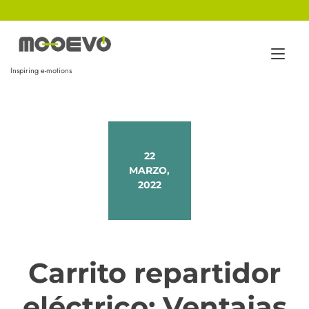
Ir
al
contenido
Alt
Inspiring e-motions
nav
22
MARZO,
2022
Carrito repartidor
eléctrico: Ventajas