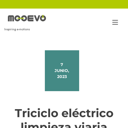
Ir
al
contenido
Alt
Inspiring e-motions
nav
7
JUNIO,
2023
Triciclo eléctrico
limpieza viaria